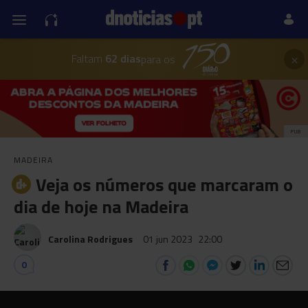
×
Faltam
62 dias
para os
PUB
MADEIRA
Veja os números que marcaram o
dia de hoje na Madeira
Carolina Rodrigues
01 jun 2023
22:00
0