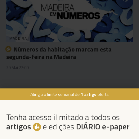
MADEIRA
Números da habitação marcam esta
segunda-feira na Madeira
29 Mai 22:00
Atingiu o limite semanal de
1 artigo
oferta
Rua Dr. Fernão de Ornelas, 56 - 3º
9054-514 Funchal, Portugal
Tenha acesso ilimitado a todos os
291 202 300
artigos
e edições
DIÁRIO e-paper
Instale a nossa App
×