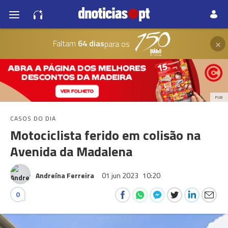
×
Faltam
64 dias
para os
PUB
CASOS DO DIA
Motociclista ferido em colisão na
Avenida da Madalena
Andreína Ferreira
01 jun 2023
10:20
0