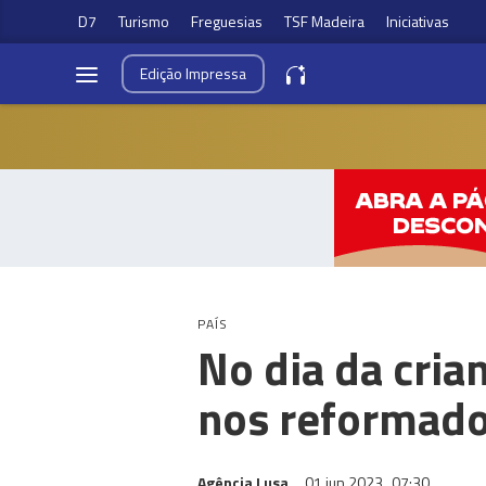
D7
Turismo
Freguesias
TSF Madeira
Iniciativas
Edição
Impressa
PAÍS
No dia da cria
nos reformado
Agência Lusa
01 jun 2023
07:30