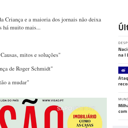
a Criança e a maioria dos jornais não deixa
Úl
s há muito mais...
DES
Naci
 Causas, mitos e soluções"
na I
rança de Roger Schmidt"
Ataq
stão a mudar"
reco
MUN
Milh
com 