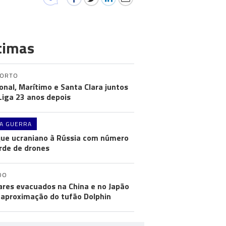
timas
PORTO
onal, Marítimo e Santa Clara juntos
 Liga 23 anos depois
A GUERRA
ue ucraniano à Rússia com número
rde de drones
DO
ares evacuados na China e no Japão
aproximação do tufão Dolphin