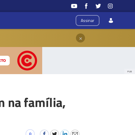
Assinar
×
PUB
 na família,
0