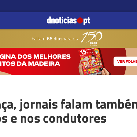
Faltam
66 dias
para os
nça, jornais falam também
s e nos condutores