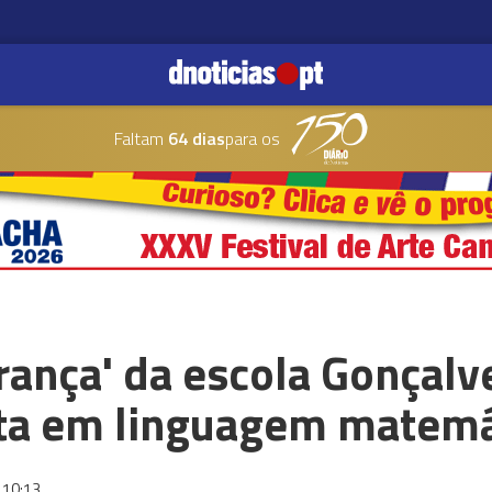
Faltam
64 dias
para os
rança' da escola Gonçalv
ita em linguagem matemá
10:13