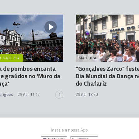
A DA FLOR
MADEIRA
a de pombos encanta
"Gonçalves Zarco" fest
e graúdos no ‘Muro da
Dia Mundial da Dança n
nça’
do Chafariz
drigues
29 Abr 11:12
29 Abr 18:20
1
Instale a nossa App