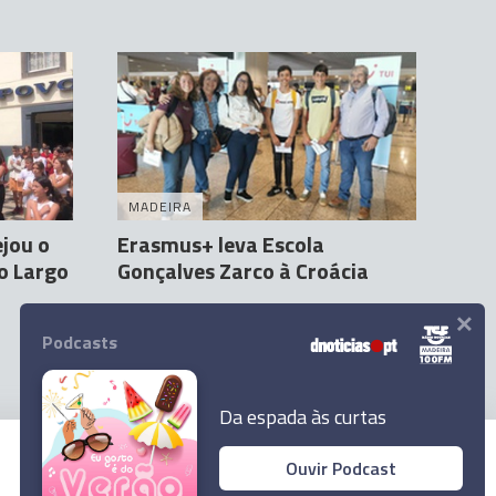
MADEIRA
ejou o
Erasmus+ leva Escola
o Largo
Gonçalves Zarco à Croácia
×
Marianna Pacifico
22 Abr 14:49
Podcasts
Da espada às curtas
Ouvir Podcast
© 2023 Empresa Diário de Notícias, Lda.