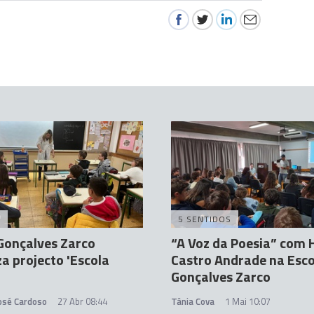
A
5 SENTIDOS
Gonçalves Zarco
“A Voz da Poesia” com
a projecto 'Escola
Castro Andrade na Esco
'
Gonçalves Zarco
José Cardoso
27 Abr 08:44
Tânia Cova
1 Mai 10:07