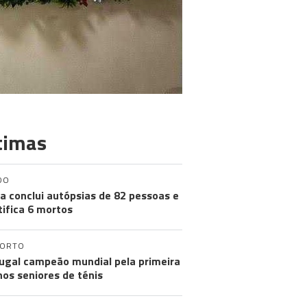
timas
DO
a conclui autópsias de 82 pessoas e
tifica 6 mortos
PORTO
ugal campeão mundial pela primeira
nos seniores de ténis