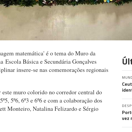
guagem matemática' é o tema do Muro da
Úl
 na Escola Básica e Secundária Gonçalves
ciplinar insere-se nas comemorações regionais
MUN
Ceut
iden
 este muro colorido no corredor central do
 5º5, 5º6, 6º3 e 6º6 e com a colaboração dos
DES
ett Monteiro, Natalina Felizardo e Sérgio
Port
vez 