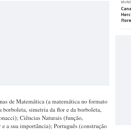
MUN
Cana
Herc
flor
linas de Matemática (a matemática no formato
a borboleta, simetria da flor e da borboleta,
onacci); Ciências Naturais (função,
or e a sua importância); Português (construção