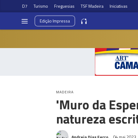
D7
Turismo
Freguesias
TSF Madeira
Iniciativas
Edição
Impressa
MADEIRA
'Muro da Espe
natureza escr
Andreia Dias Ferro
04 mai 2023