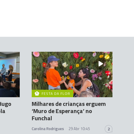
FESTA DA FLOR
 Hugo
Milhares de crianças erguem
la
‘Muro de Esperança’ no
Funchal
Carolina Rodrigues
29 Abr 10:45
2