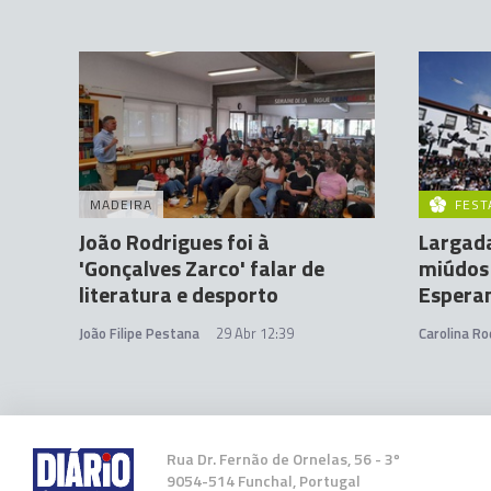
MADEIRA
FEST
João Rodrigues foi à
Largad
'Gonçalves Zarco' falar de
miúdos 
literatura e desporto
Espera
João Filipe Pestana
29 Abr 12:39
Carolina Ro
Rua Dr. Fernão de Ornelas, 56 - 3º
9054-514 Funchal, Portugal