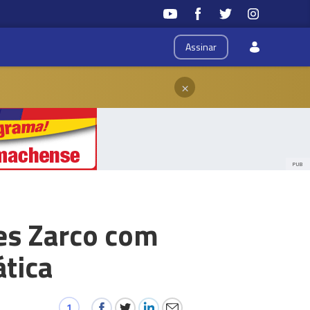
Assinar
×
PUB
es Zarco com
tica
1