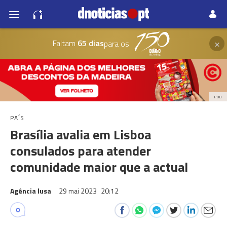
×
Faltam
65 dias
para os
PUB
PAÍS
Brasília avalia em Lisboa
consulados para atender
comunidade maior que a actual
Agência lusa
29 mai 2023
20:12
0