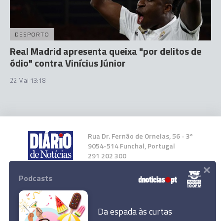
DESPORTO
Real Madrid apresenta queixa "por delitos de
ódio" contra Vinícius Júnior
22 Mai 13:18
Rua Dr. Fernão de Ornelas, 56 - 3º
9054-514 Funchal, Portugal
291 202 300
×
Podcasts
Instale a nossa App
Da espada às curtas