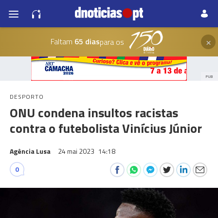
×
Faltam
65 dias
para os
PUB
DESPORTO
ONU condena insultos racistas
contra o futebolista Vinícius Júnior
Agência Lusa
24 mai 2023
14:18
0