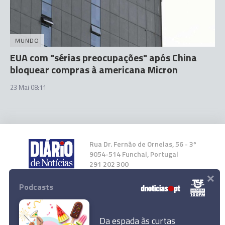
MUNDO
EUA com "sérias preocupações" após China
bloquear compras à americana Micron
23 Mai 08:11
Rua Dr. Fernão de Ornelas, 56 - 3º
9054-514 Funchal, Portugal
291 202 300
×
Podcasts
Instale a nossa App
Da espada às curtas