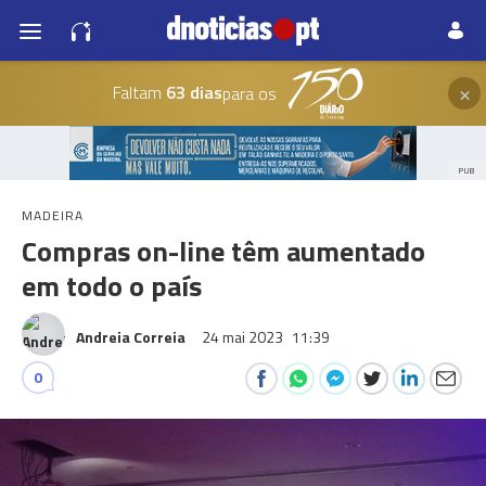
×
Faltam
63 dias
para os
PUB
MADEIRA
Compras on-line têm aumentado
em todo o país
Andreia Correia
24 mai 2023
11:39
0