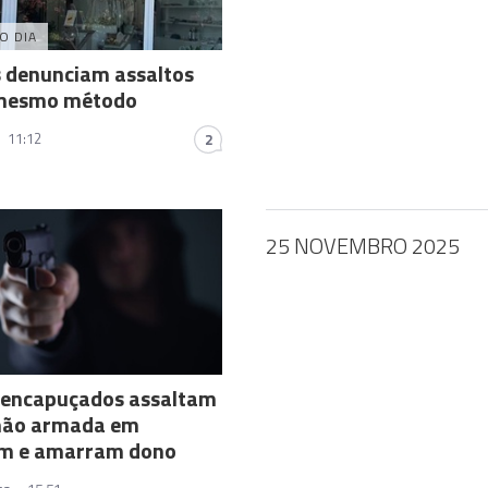
O DIA
s denunciam assaltos
mesmo método
11:12
2
25 NOVEMBRO 2025
 encapuçados assaltam
 mão armada em
m e amarram dono