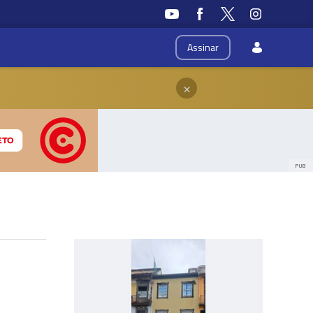
Assinar
×
PUB