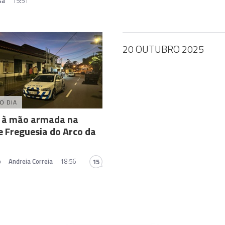
sa
15:51
20 OUTUBRO 2025
O DIA
o à mão armada na
e Freguesia do Arco da
a
o
Andreia Correia
18:56
15