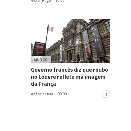
Victor Hugo
10:00
MUNDO
Governo francês diz que roubo
no Louvre reflete má imagem
da França
Agência Lusa
09:00
1