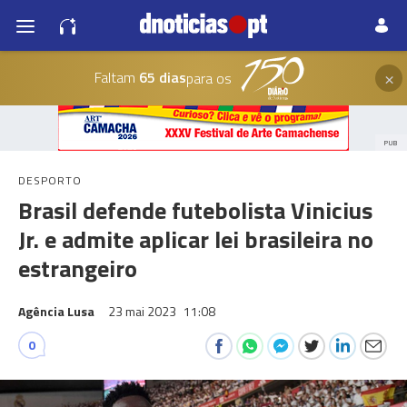
×
Faltam
65 dias
para os
PUB
DESPORTO
Brasil defende futebolista Vinicius
Jr. e admite aplicar lei brasileira no
estrangeiro
Agência Lusa
23 mai 2023
11:08
0