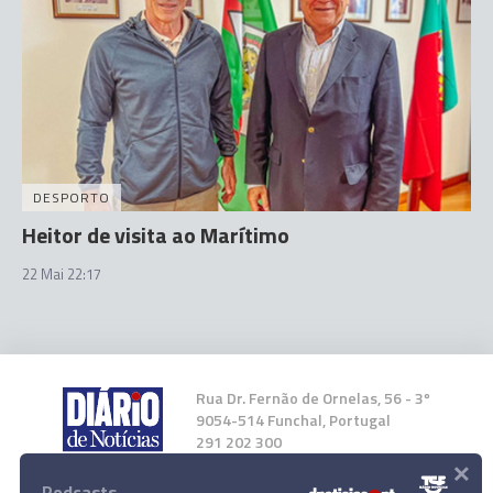
DESPORTO
Heitor de visita ao Marítimo
22 Mai 22:17
Rua Dr. Fernão de Ornelas, 56 - 3º
9054-514 Funchal, Portugal
291 202 300
×
Podcasts
Instale a nossa App