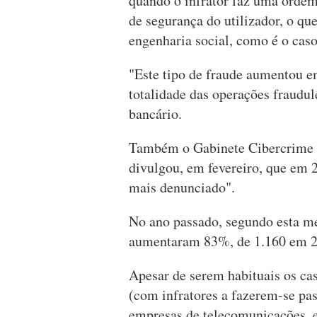
quando o infrator faz uma ordem
de segurança do utilizador, o q
engenharia social, como é o caso
"Este tipo de fraude aumentou e
totalidade das operações fraudule
bancário.
Também o Gabinete Cibercrime 
divulgou, em fevereiro, que em 2
mais denunciado".
No ano passado, segundo esta me
aumentaram 83%, de 1.160 em 2
Apesar de serem habituais os ca
(com infratores a fazerem-se pas
empresas de telecomunicações, en