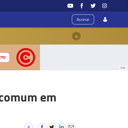
Assinar
×
PUB
is comum em
0