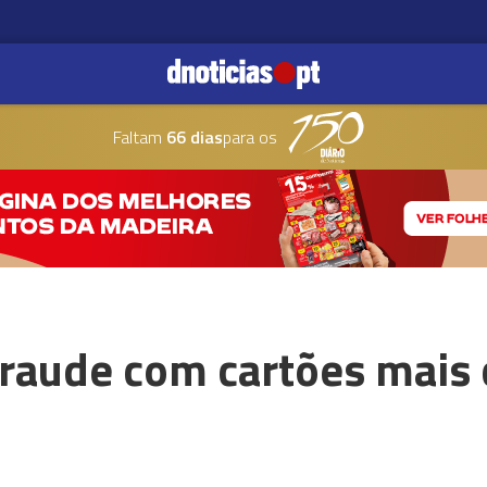
Faltam
66 dias
para os
a fraude com cartões ma