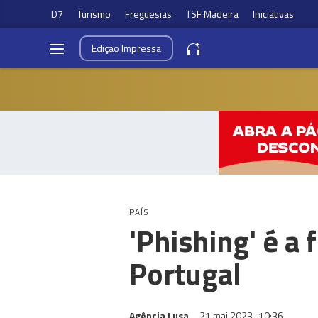
D7
Turismo
Freguesias
TSF Madeira
Iniciativas
Edição
Impressa
PAÍS
'Phishing' é 
Portugal
Agência Lusa
21 mai 2023
10:36