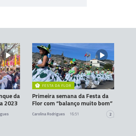
FESTA DA FLOR
anque da
Primeira semana da Festa da
ra 2023
Flor com “balanço muito bom”
igues
Carolina Rodrigues
16:51
2