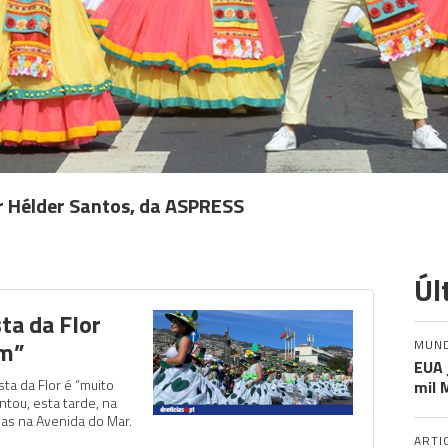
r Hélder Santos, da ASPRESS
Úl
ta da Flor
om”
MUN
EUA 
ta da Flor é “muito
mil 
tou, esta tarde, na
das na Avenida do Mar.
ARTI