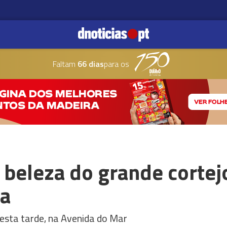
Faltam
66 dias
para os
 beleza do grande cortej
ra
desta tarde, na Avenida do Mar