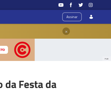
Assinar
×
PUB
o da Festa da