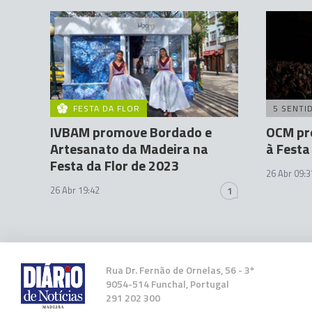
FESTA DA FLOR
5 SENTI
IVBAM promove Bordado e
OCM pr
Artesanato da Madeira na
à Festa
Festa da Flor de 2023
26 Abr 09:3
26 Abr 19:42
1
Rua Dr. Fernão de Ornelas, 56 - 3º
9054-514 Funchal, Portugal
291 202 300