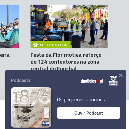
FESTA DA FLOR
eira
Festa da Flor motiva reforço
de 124 contentores na zona
central do Funchal
×
Andreia Dias Ferro
28 Abr 12:10
Podcasts
Os pequenos anúncios
Ouvir Podcast
© 2023 Empresa Diário de Notícias, Lda.
Todos os direitos reservados.