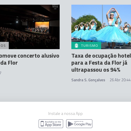
DOS
TURISMO
omove concerto alusivo
Taxa de ocupação hotel
 da Flor
para a Festa da Flor já
ultrapassou os 94%
7
Sandra S. Gonçalves
26 Abr 20:44
Instale a nossa App