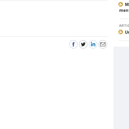
M
ment
ARTI
U