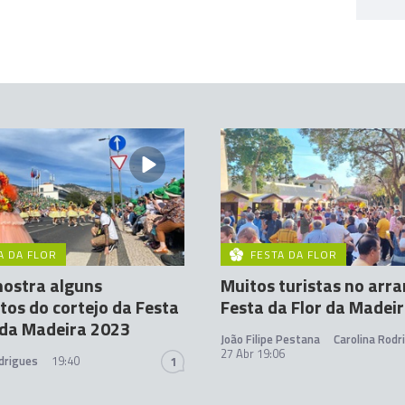
A DA FLOR
FESTA DA FLOR
ostra alguns
Muitos turistas no arr
s do cortejo da Festa
Festa da Flor da Madei
 da Madeira 2023
João Filipe Pestana
Carolina Rodr
27 Abr 19:06
drigues
19:40
1