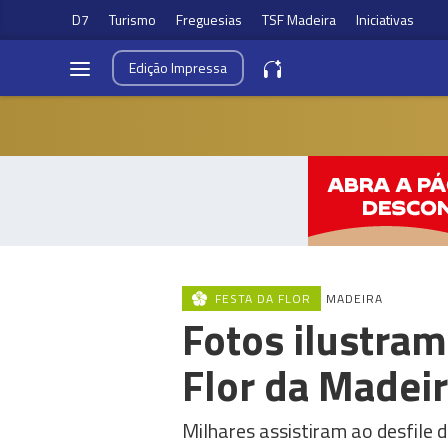
D7
Turismo
Freguesias
TSF Madeira
Iniciativas
Edição
Impressa
FESTA DA FLOR
MADEIRA
Fotos ilustram
Flor da Madei
Milhares assistiram ao desfile 