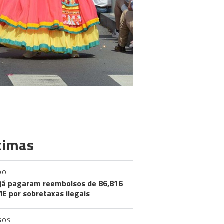
timas
DO
já pagaram reembolsos de 86,816
ME por sobretaxas ilegais
GOS