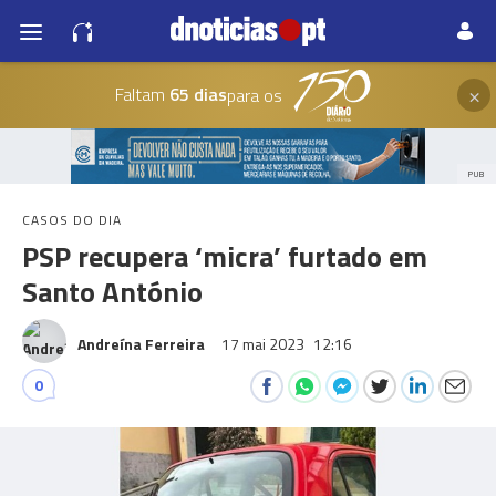
×
Faltam
65 dias
para os
PUB
CASOS DO DIA
PSP recupera ‘micra’ furtado em
Santo António
Andreína Ferreira
17 mai 2023
12:16
0