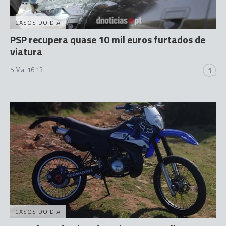
CASOS DO DIA
PSP recupera quase 10 mil euros furtados de
viatura
5 Mai 16:13
1
CASOS DO DIA