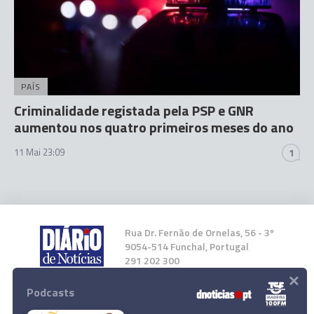
PAÍS
Criminalidade registada pela PSP e GNR
aumentou nos quatro primeiros meses do ano
11 Mai 23:09
1
Rua Dr. Fernão de Ornelas, 56 - 3º
9054-514 Funchal, Portugal
291 202 300
×
Podcasts
Instale a nossa App