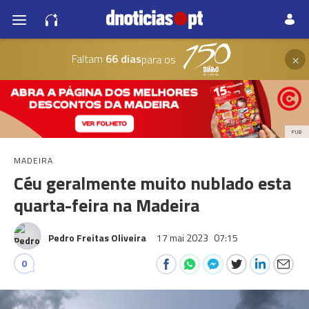
×
Faltam
66 dias
para os
PUB
MADEIRA
Céu geralmente muito nublado esta
quarta-feira na Madeira
Pedro Freitas Oliveira
17 mai 2023
07:15
0