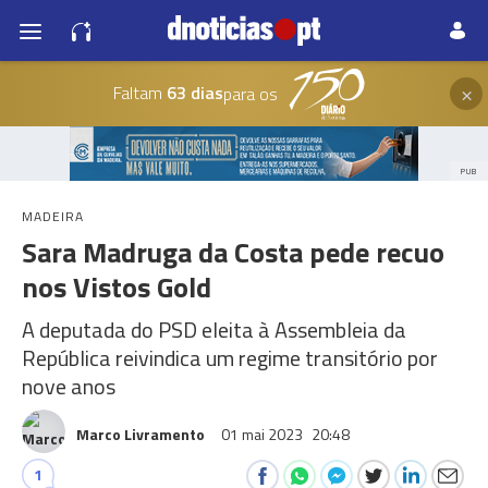
×
Faltam
63 dias
para os
PUB
MADEIRA
Sara Madruga da Costa pede recuo
nos Vistos Gold
A deputada do PSD eleita à Assembleia da
República reivindica um regime transitório por
nove anos
Marco Livramento
01 mai 2023
20:48
1