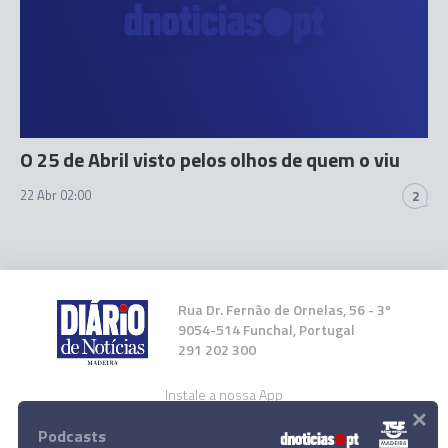
O 25 de Abril visto pelos olhos de quem o viu
22 Abr 02:00
2
Rua Dr. Fernão de Ornelas, 56 - 3º
9054-514 Funchal, Portugal
291 202 300
Instale a nossa App
×
Podcasts