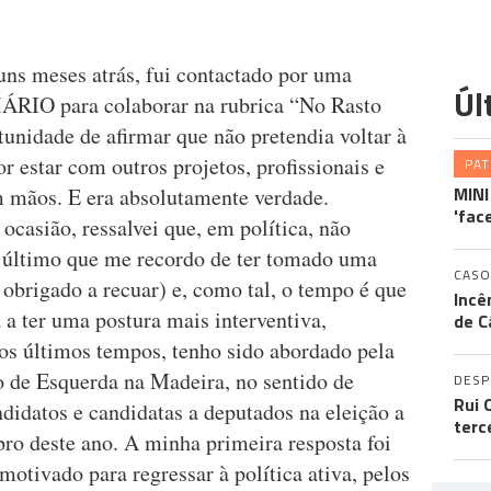
uns meses atrás, fui contactado por uma
Úl
DIÁRIO para colaborar na rubrica “No Rasto
ortunidade de afirmar que não pretendia voltar à
or estar com outros projetos, profissionais e
PA
MINI
 mãos. E era absolutamente verdade.
'fac
casião, ressalvei que, em política, não
o último que me recordo de ter tomado uma
CASO
i obrigado a recuar) e, como tal, o tempo é que
Incê
ia a ter uma postura mais interventiva,
de C
nos últimos tempos, tenho sido abordado pela
 de Esquerda na Madeira, no sentido de
DES
Rui 
ndidatos e candidatas a deputados na eleição a
terc
ro deste ano. A minha primeira resposta foi
tivado para regressar à política ativa, pelos