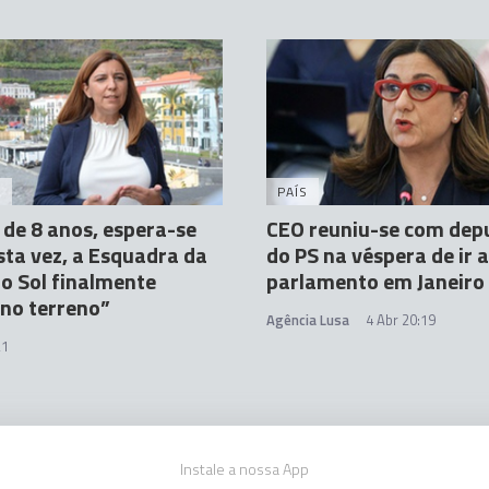
A
PAÍS
 de 8 anos, espera-se
CEO reuniu-se com dep
sta vez, a Esquadra da
do PS na véspera de ir 
o Sol finalmente
parlamento em Janeiro
no terreno”
Agência Lusa
4 Abr 20:19
21
Instale a nossa App