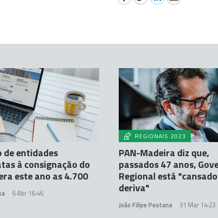
REGIONAIS 2023
 de entidades
PAN-Madeira diz que,
tas à consignação do
passados 47 anos, Gov
era este ano as 4.700
Regional está "cansado
deriva"
sa
6 Abr 16:46
João Filipe Pestana
31 Mar 14:23