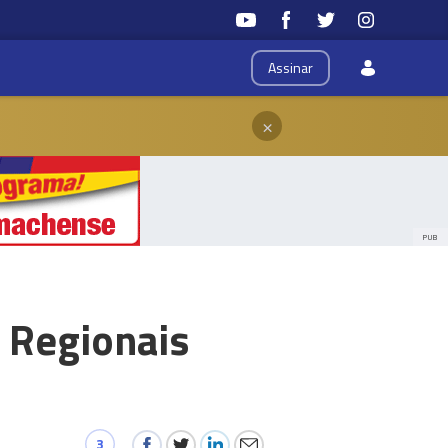
Assinar
×
PUB
 Regionais
3