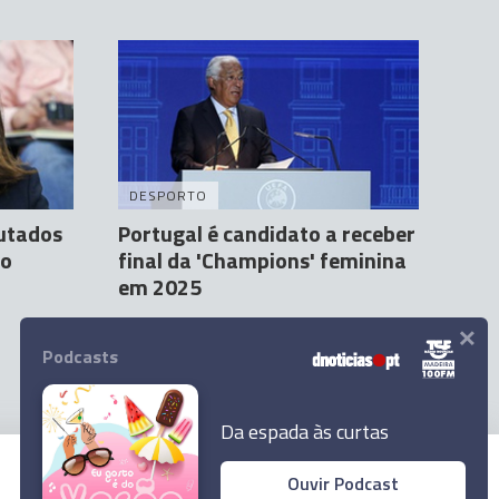
DESPORTO
utados
Portugal é candidato a receber
ao
final da 'Champions' feminina
em 2025
×
Agência Lusa
5 Abr 10:46
Podcasts
Da espada às curtas
Ouvir Podcast