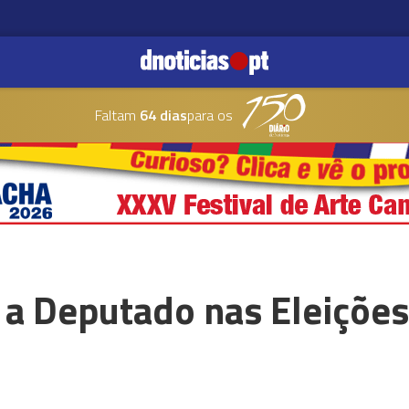
Faltam
64 dias
para os
 a Deputado nas Eleições