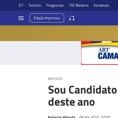
D7
Turismo
Freguesias
TSF Madeira
Iniciativas
Edição
Impressa
ARTIGOS
Sou Candidato
deste ano
Roberto Almada
08 abr 2023
02:00