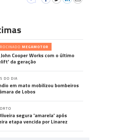
timas
TROCINADO
MEGAMOTOR
 John Cooper Works com o último
elift' da geração
S DO DIA
ndio em mato mobilizou bombeiros
âmara de Lobos
PORTO
Oliveira segura 'amarela' após
eira etapa vencida por Linarez