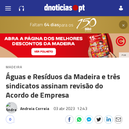
×
Faltam
64 dias
para os
PUB
MADEIRA
Águas e Resíduos da Madeira e três
sindicatos assinam revisão do
Acordo de Empresa
Andreia Correia
03 abr 2023
12:43
0