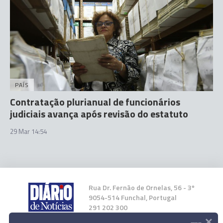
PAÍS
Contratação plurianual de funcionários
judiciais avança após revisão do estatuto
29 Mar 14:54
Rua Dr. Fernão de Ornelas, 56 - 3º
9054-514 Funchal, Portugal
291 202 300
×