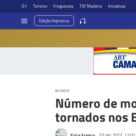
D7
Turismo
Freguesias
TSF Madeira
Iniciativas
Edição
Impressa
MUNDO
Número de mor
tornados nos 
Erica Franco
02 abr 2023
12:07