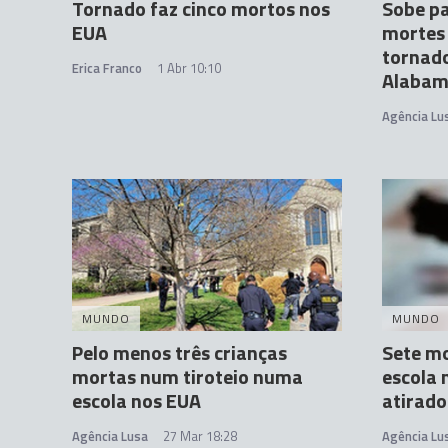
Tornado faz cinco mortos nos
Sobe pa
EUA
mortes
tornado
Erica Franco
1 Abr 10:10
Alaba
Agência Lu
MUNDO
MUNDO
Pelo menos três crianças
Sete mo
mortas num tiroteio numa
escola 
escola nos EUA
atirado
Agência Lusa
27 Mar 18:28
Agência Lu