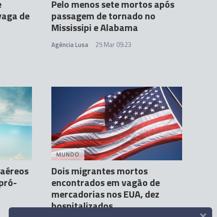
e
Pelo menos sete mortos após
vaga de
passagem de tornado no
Mississipi e Alabama
Agência Lusa
25 Mar 09:23
MUNDO
 aéreos
Dois migrantes mortos
pró-
encontrados em vagão de
mercadorias nos EUA, dez
hospitalizados
×