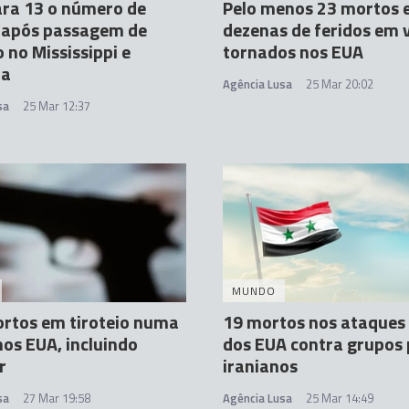
ra 13 o número de
Pelo menos 23 mortos 
 após passagem de
dezenas de feridos em 
 no Mississippi e
tornados nos EUA
ma
Agência Lusa
25 Mar 20:02
sa
25 Mar 12:37
MUNDO
rtos em tiroteio numa
19 mortos nos ataques
nos EUA, incluindo
dos EUA contra grupos 
r
iranianos
sa
27 Mar 19:58
Agência Lusa
25 Mar 14:49