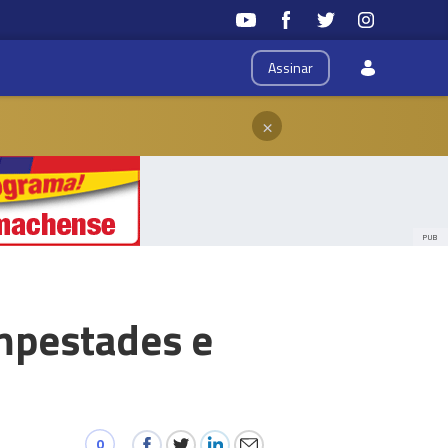
Assinar
×
PUB
mpestades e
0