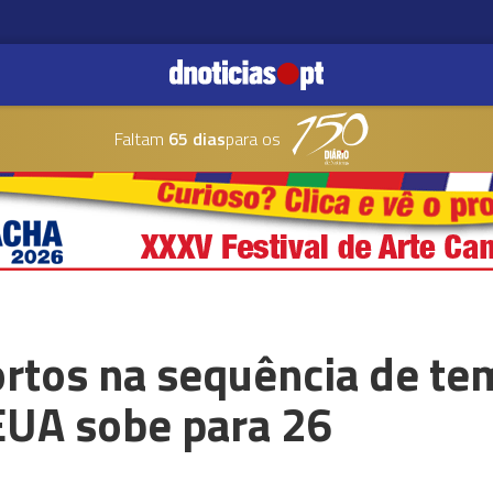
Faltam
65 dias
para os
tos na sequência de te
EUA sobe para 26