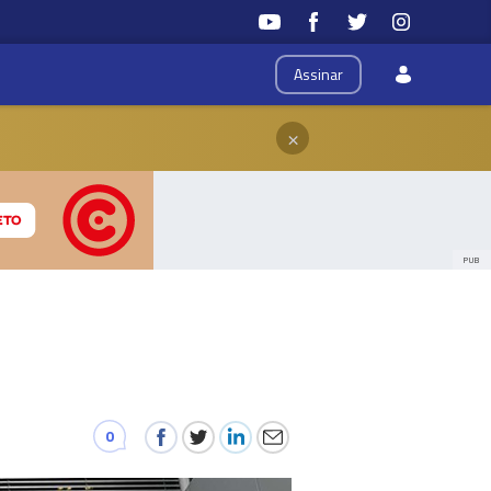
Assinar
×
PUB
0