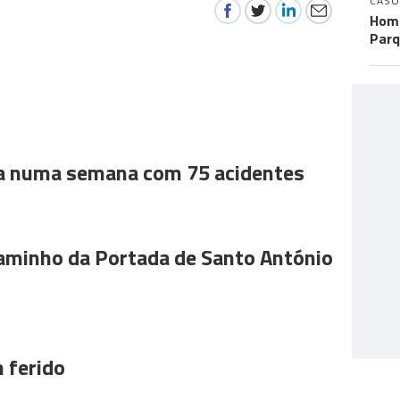
CASO
Home
Parq
a numa semana com 75 acidentes
aminho da Portada de Santo António
 ferido