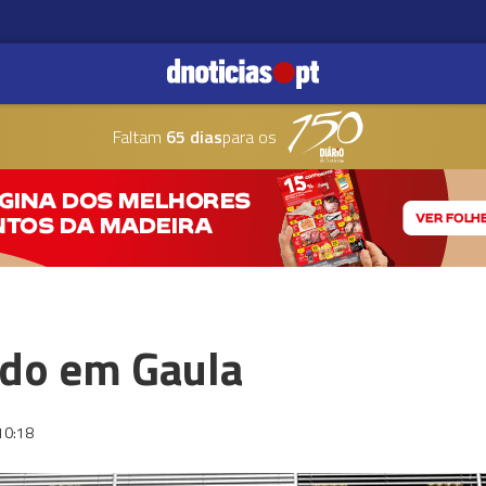
Faltam
65 dias
para os
ado em Gaula
10:18