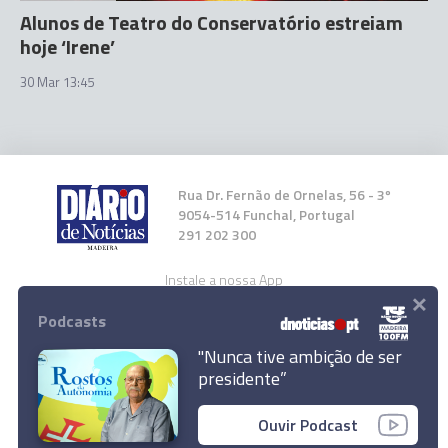
Alunos de Teatro do Conservatório estreiam
hoje ‘Irene’
30 Mar 13:45
Rua Dr. Fernão de Ornelas, 56 - 3º
9054-514 Funchal, Portugal
291 202 300
Instale a nossa App
×
Podcasts
"Nunca tive ambição de ser
presidente”
© 2023 Empresa Diário de Notícias, Lda.
Ouvir Podcast
Todos os direitos reservados.