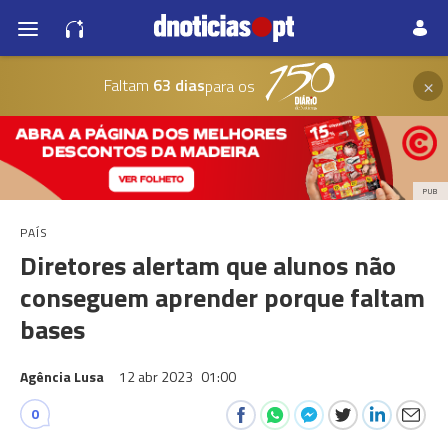
×
Faltam
63 dias
para os
PUB
PAÍS
Diretores alertam que alunos não
conseguem aprender porque faltam
bases
Agência Lusa
12 abr 2023
01:00
0