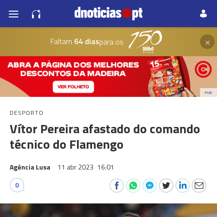
×
Faltam
64 dias
para os
PUB
DESPORTO
Vítor Pereira afastado do comando
técnico do Flamengo
Agência Lusa
11 abr 2023
16:01
0