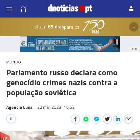
×
Faltam
65 dias
para os
PUB
MUNDO
Parlamento russo declara como
genocídio crimes nazis contra a
população soviética
Agência Lusa
22 mar 2023
16:52
0