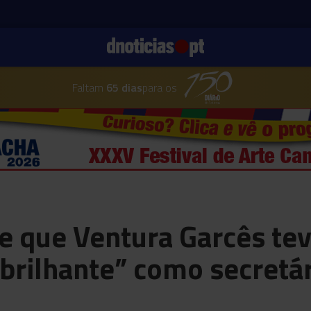
Faltam
65 dias
para os
e que Ventura Garcês te
rilhante” como secretár