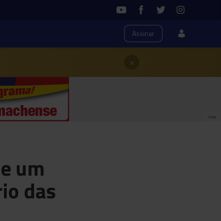
Assinar
×
PUB
ve um
io das