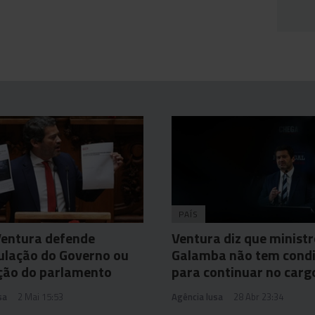
PAÍS
Ventura defende
Ventura diz que minist
ulação do Governo ou
Galamba não tem cond
ção do parlamento
para continuar no carg
sa
2 Mai 15:53
Agência lusa
28 Abr 23:34