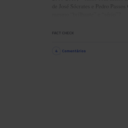
de José Sócrates e Pedro Passos
mesmo “brilhante” e “sério”?
FACT CHECK
4
Comentários