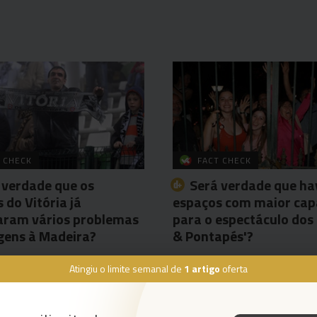
 CHECK
FACT CHECK
 verdade que os
Será verdade que ha
 do Vitória já
espaços com maior cap
aram vários problemas
para o espectáculo dos
gens à Madeira?
& Pontapés'?
nandes Luís
29 Abr 17:25
Miguel Fernandes Luís
2 Mai 17:0
Atingiu o limite semanal de
1 artigo
oferta