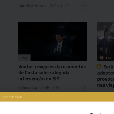
João Filipe Pestana
25 Abr 11:42
1
PAÍS
FACT
Ventura exige esclarecimentos
Será
de Costa sobre alegada
adeptos
intervenção do SIS
provoc
nas via
Agência lusa
29 Abr 15:15
2
Miguel Fer
‹ dnoticias.pt