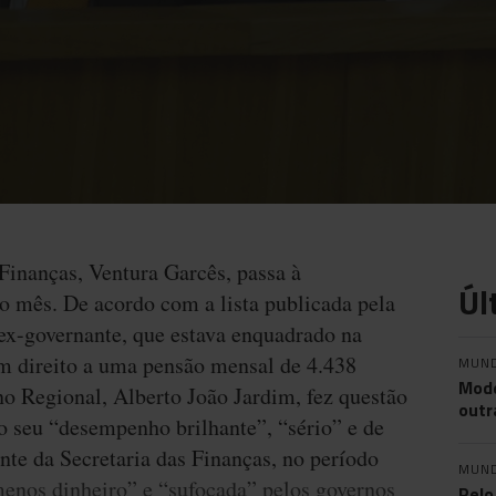
 Finanças, Ventura Garcês, passa à
Úl
o mês. De acordo com a lista publicada pela
ex-governante, que estava enquadrado na
tem direito a uma pensão mensal de 4.438
MUN
Mode
no Regional, Alberto João Jardim, fez questão
outr
u o seu “desempenho brilhante”, “sério” e de
ente da Secretaria das Finanças, no período
MUN
nos dinheiro” e “sufocada” pelos governos
Pelo