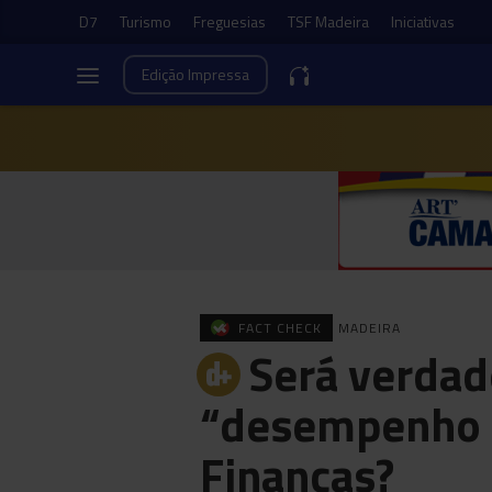
D7
Turismo
Freguesias
TSF Madeira
Iniciativas
Edição
Impressa
FACT CHECK
MADEIRA
Será verdad
“desempenho b
Finanças?