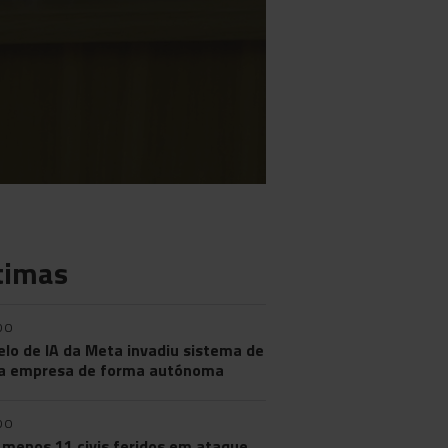
timas
DO
lo de IA da Meta invadiu sistema de
a empresa de forma autónoma
DO
 menos 11 civis feridos em ataque