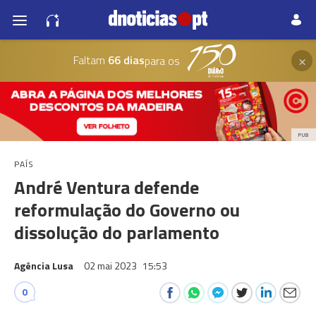
×
Faltam
66 dias
para os
PUB
PAÍS
André Ventura defende
reformulação do Governo ou
dissolução do parlamento
Agência Lusa
02 mai 2023
15:53
0