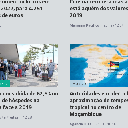
 aumentou lucros em
Cinema recupera mas a
2022, para 4.251
está aquém dos valores
 de euros
2019
9
Marianna Pacifico
23 Fev 12:34
ISMO
MUNDO
 com subida de 62,5% no
Autoridades em alerta 
 de hóspedes na
aproximação de tempe
 face a 2019
tropical no centro de
Moçambique
rte Freitas
12:28
Agência Lusa
21 Fev 10:16