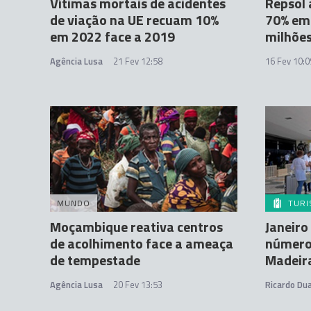
Vítimas mortais de acidentes
Repsol
de viação na UE recuam 10%
70% em 
em 2022 face a 2019
milhões
Agência Lusa
21 Fev 12:58
16 Fev 10:0
MUNDO
TUR
Moçambique reativa centros
Janeiro
de acolhimento face a ameaça
número
de tempestade
Madeira
Agência Lusa
20 Fev 13:53
Ricardo Dua