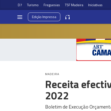
D7
Turismo
Freguesias
TSF Madeira
Iniciativas
Edição
Impressa
MADEIRA
Receita efecti
2022
Boletim de Execução Orçamental 