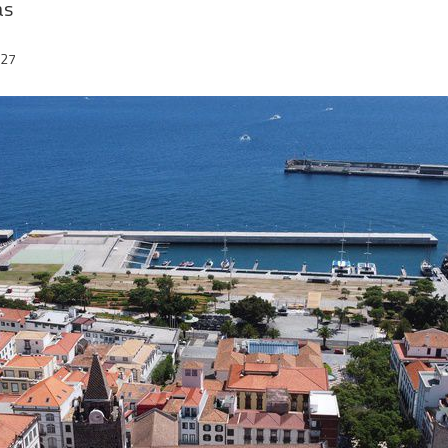
as
:27