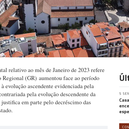
l relativo ao mês de Janeiro de 2023 refere
Úl
no Regional (GR) aumentou face ao período
à evolução ascendente evidenciada pela
 contrariada pela evolução descendente da
5 SE
Casa
e justifica em parte pelo decréscimo das
ence
stado.
espe
CO