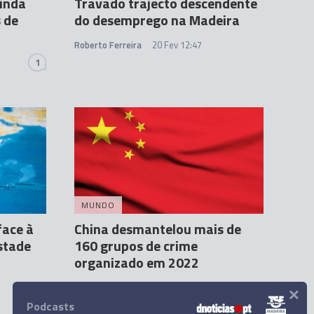
inda
Travado trajecto descendente
 de
do desemprego na Madeira
Roberto Ferreira
20 Fev 12:47
1
MUNDO
face à
China desmantelou mais de
stade
160 grupos de crime
organizado em 2022
×
Agência Lusa
11:08
Podcasts