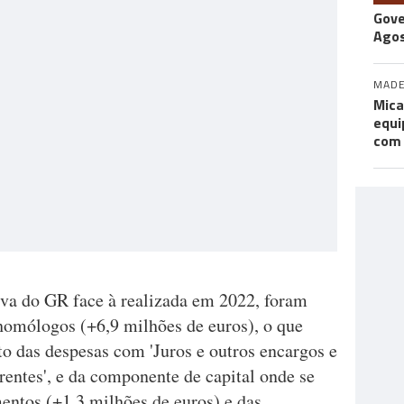
Gove
Agos
MADE
Mica
equi
com
tiva do GR face à realizada em 2022, foram
homólogos (+6,9 milhões de euros), o que
o das despesas com 'Juros e outros encargos e
rentes', e da componente de capital onde se
entos (+1,3 milhões de euros) e das