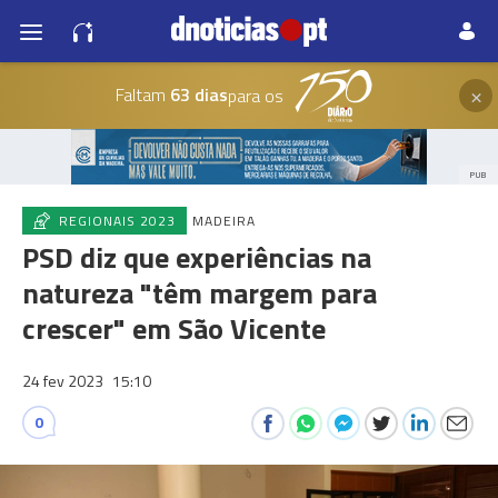
×
Faltam
63 dias
para os
PUB
REGIONAIS 2023
MADEIRA
PSD diz que experiências na
natureza "têm margem para
crescer" em São Vicente
24 fev 2023
15:10
0