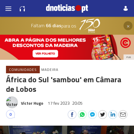
×
Faltam
66 dias
para os
PUB
COMUNIDADES
MADEIRA
África do Sul 'sambou' em Câmara
de Lobos
Victor Hugo
17 fev 2023
20:05
0