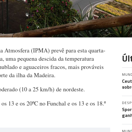
da Atmosfera (IPMA) prevê para esta quarta-
Úl
ira, uma pequena descida da temperatura
ublado e aguaceiros fracos, mais prováveis
 norte da ilha da Madeira.
MUN
Ceut
sobr
oderado (10 a 25 km/h) de nordeste.
 os 13 e os 20ºC no Funchal e os 13 e os 18.º
DES
Spor
ganh
MUN