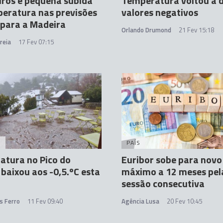
ros e pequena subida
Temperatura voltou a d
eratura nas previsões
valores negativos
 para a Madeira
Orlando Drumond
21 Fev 15:18
reia
17 Fev 07:15
A
PAÍS
atura no Pico do
Euribor sobe para novo
 baixou aos -0,5.ºC esta
máximo a 12 meses pela
sessão consecutiva
s Ferro
11 Fev 09:40
Agência Lusa
20 Fev 10:45