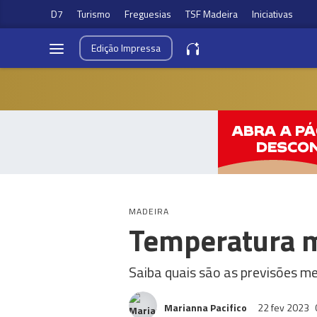
D7
Turismo
Freguesias
TSF Madeira
Iniciativas
Edição
Impressa
MADEIRA
Temperatura 
Saiba quais são as previsões m
Marianna Pacifico
22 fev 2023