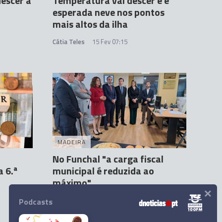
escer a
Temperatura vai descer e é
esperada neve nos pontos
mais altos da ilha
Cátia Teles
15 Fev 07:15
MADEIRA
No Funchal "a carga fiscal
 6.ª
municipal é reduzida ao
máximo"
×
Orlando Drumond
10 Fev 11:56
Podcasts