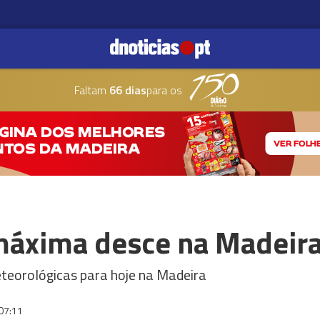
Faltam
66 dias
para os
máxima desce na Madeir
eteorológicas para hoje na Madeira
07:11