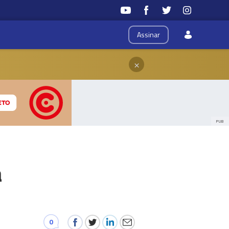
Assinar
×
PUB
a
0