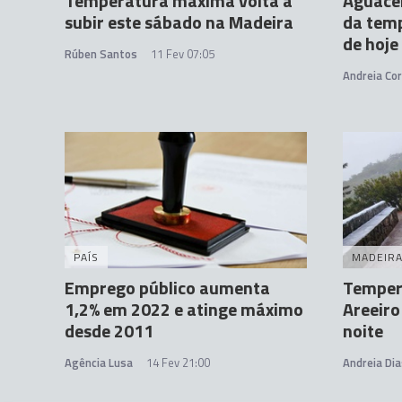
Temperatura máxima volta a
Aguacei
subir este sábado na Madeira
da temp
de hoje
Rúben Santos
11 Fev 07:05
Andreia Cor
PAÍS
MADEIR
Emprego público aumenta
Temper
1,2% em 2022 e atinge máximo
Areeiro
desde 2011
noite
Agência Lusa
14 Fev 21:00
Andreia Dia