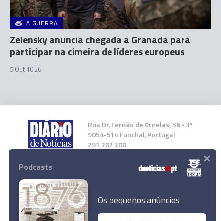
A GUERRA
Zelensky anuncia chegada a Granada para
participar na cimeira de líderes europeus
5 Out 10:26
Rua Dr. Fernão de Ornelas, 56 - 3º
9054-514 Funchal, Portugal
291 202 300
×
Podcasts
Instale a nossa App
Os pequenos anúncios