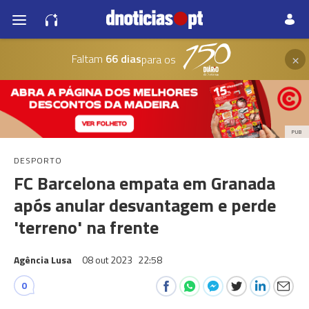
×
Faltam
66 dias
para os
PUB
DESPORTO
FC Barcelona empata em Granada
após anular desvantagem e perde
'terreno' na frente
Agência Lusa
08 out 2023
22:58
0