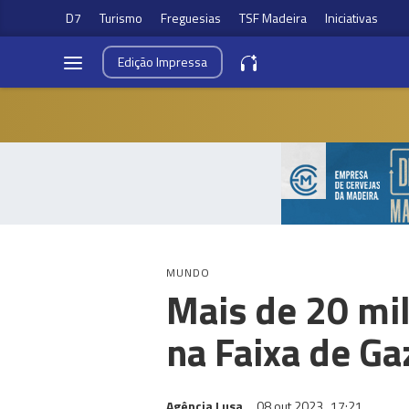
D7
Turismo
Freguesias
TSF Madeira
Iniciativas
Edição
Impressa
MUNDO
Mais de 20 mil
na Faixa de Ga
Agência Lusa
08 out 2023
17:21