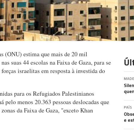
s (ONU) estima que mais de 20 mil
Úl
 nas suas 44 escolas na Faixa de Gaza, para se
forças israelitas em resposta à investida do
MADE
Sile
quem
idas para os Refugiados Palestinianos
há pelo menos 20.363 pessoas deslocadas que
PAÍS
 zonas da Faixa de Gaza, "exceto Khan
Obse
e es