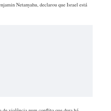
enjamin Netanyahu, declarou que Israel está
a de violência num conflito que dura há