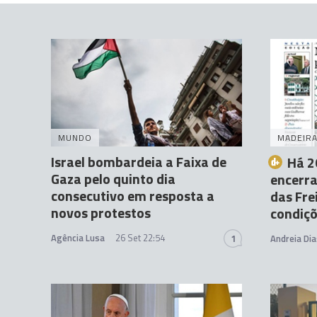
MUNDO
MADEIR
Israel bombardeia a Faixa de
Há 2
Gaza pelo quinto dia
encerra
consecutivo em resposta a
das Fre
novos protestos
condiç
Agência Lusa
26 Set 22:54
1
Andreia Dia