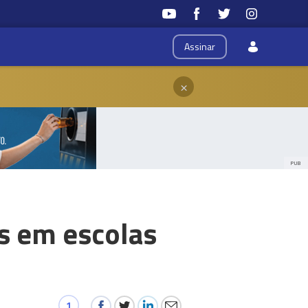
Assinar
×
PUB
os em escolas
1