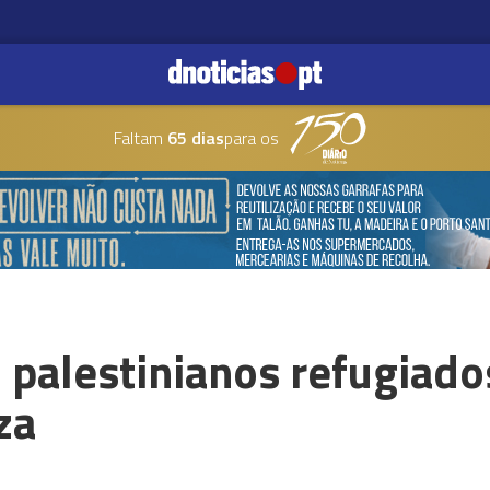
Faltam
65 dias
para os
 palestinianos refugiad
za