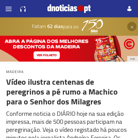
×
Faltam
62 dias
para os
PUB
MADEIRA
Vídeo ilustra centenas de
peregrinos a pé rumo a Machico
para o Senhor dos Milagres
Conforme noticia o DIÁRIO hoje na sua edição
impressa, mais de 500 pessoas participam na
peregrinação. Veja o vídeo registado há poucos
minutos pela jornalista Andreína Ferreira. Os