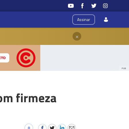
Assinar
×
PUB
com firmeza
0