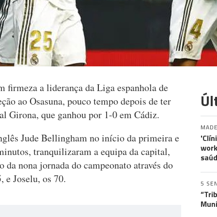
 firmeza a liderança da Liga espanhola de
Úl
ceção ao Osasuna, pouco tempo depois de ter
nal Girona, que ganhou por 1-0 em Cádiz.
MADE
glês Jude Bellingham no início da primeira e
'Clí
work
minutos, tranquilizaram a equipa da capital,
saúd
o da nona jornada do campeonato através do
, e Joselu, os 70.
5 SE
“Tri
Muni