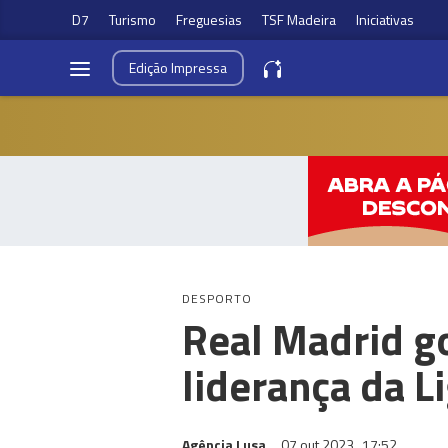
D7
Turismo
Freguesias
TSF Madeira
Iniciativas
Edição
Impressa
DESPORTO
Real Madrid g
liderança da L
Agência Lusa
07 out 2023
17:52