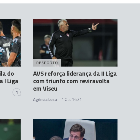
DESPORTO
ila do
AVS reforça liderança da II Liga
 I Liga
com triunfo com reviravolta
em Viseu
1
Agência Lusa
1 Out 14:21