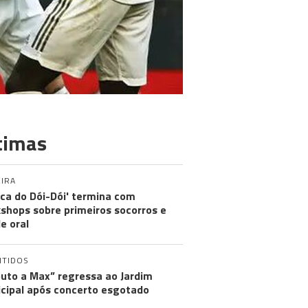
timas
IRA
nica do Dói-Dói' termina com
shops sobre primeiros socorros e
e oral
NTIDOS
buto a Max” regressa ao Jardim
cipal após concerto esgotado