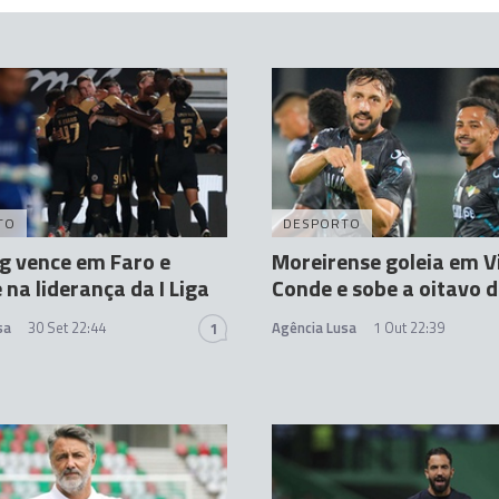
TO
DESPORTO
g vence em Faro e
Moreirense goleia em V
 na liderança da I Liga
Conde e sobe a oitavo da
sa
30 Set 22:44
Agência Lusa
1 Out 22:39
1