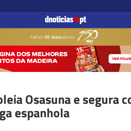
Faltam
65 dias
para os
oleia Osasuna e segura 
iga espanhola