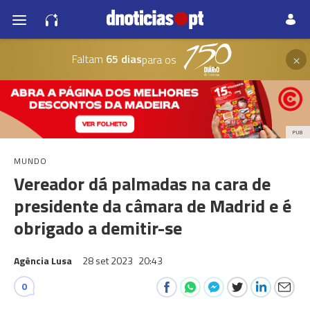
×
Faltam
65 dias
para os
PUB
MUNDO
Vereador dá palmadas na cara de
presidente da câmara de Madrid e é
obrigado a demitir-se
Agência Lusa
28 set 2023
20:43
0