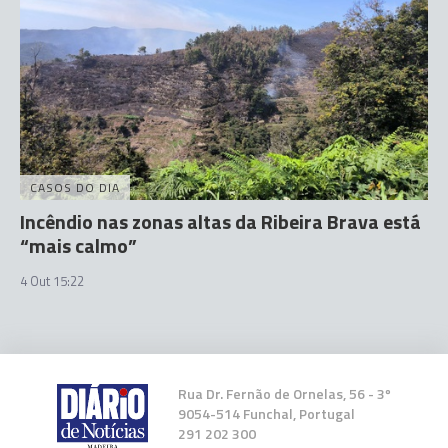
CASOS DO DIA
Incêndio nas zonas altas da Ribeira Brava está
“mais calmo”
4 Out 15:22
Rua Dr. Fernão de Ornelas, 56 - 3º
9054-514 Funchal, Portugal
291 202 300