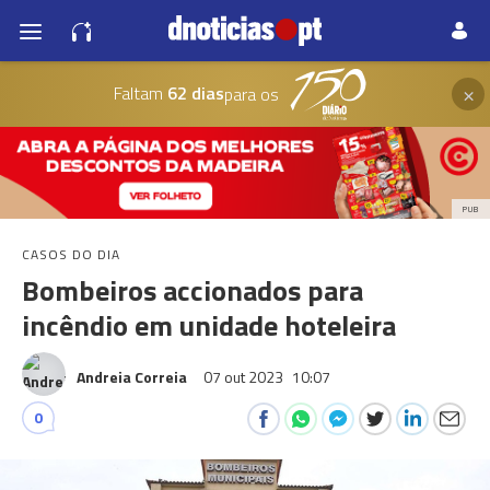
×
Faltam
62 dias
para os
PUB
CASOS DO DIA
Bombeiros accionados para
incêndio em unidade hoteleira
Andreia Correia
07 out 2023
10:07
0