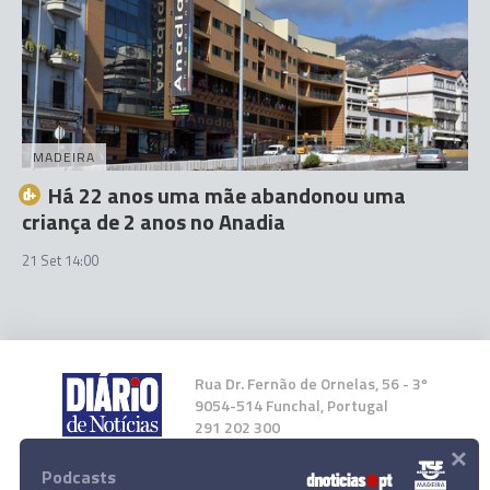
MADEIRA
Há 22 anos uma mãe abandonou uma
criança de 2 anos no Anadia
21 Set 14:00
Rua Dr. Fernão de Ornelas, 56 - 3º
9054-514 Funchal, Portugal
291 202 300
×
Podcasts
Instale a nossa App