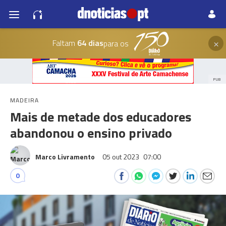
×
Faltam
64 dias
para os
PUB
MADEIRA
Mais de metade dos educadores
abandonou o ensino privado
Marco Livramento
05 out 2023
07:00
0