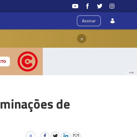
Assinar
×
PUB
uminações de
0