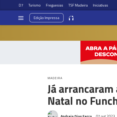
D7
Turismo
Freguesias
TSF Madeira
Iniciativas
Edição
Impressa
MADEIRA
Já arrancaram
Natal no Funch
Andreia Dias Ferro
07 out 2023