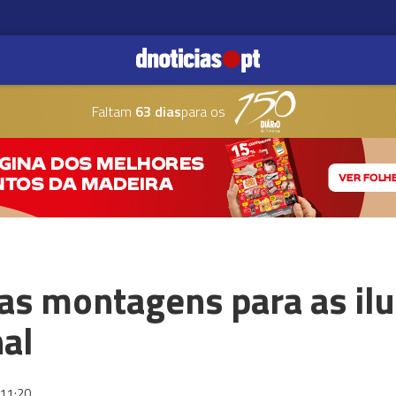
Faltam
63 dias
para os
 as montagens para as il
al
11:20