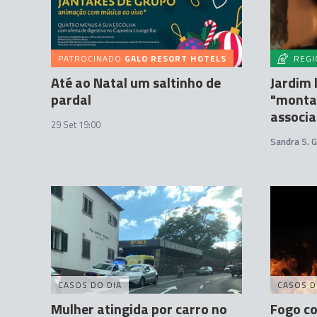
PATROCINADO
GALO RESORT HOTELS
REGI
Até ao Natal um saltinho de
Jardim 
pardal
"monta
associa
29 Set 19:00
Sandra S. 
CASOS DO DIA
CASOS D
Mulher atingida por carro no
Fogo c