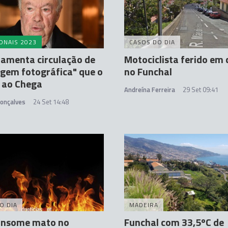
ONAIS 2023
CASOS DO DIA
lamenta circulação de
Motociclista ferido em 
gem fotográfica" que o
no Funchal
 ao Chega
Andreína Ferreira
29 Set 09:41
Gonçalves
24 Set 14:48
O DIA
MADEIRA
onsome mato no
Funchal com 33,5ºC de