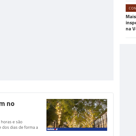
CO
Mais
insp
na V
am no
 horas e são
 dos dias de forma a