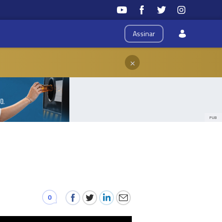
Assinar
×
PUB
0