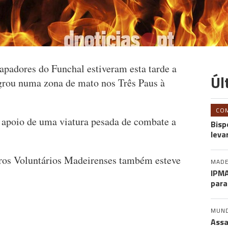
padores do Funchal estiveram esta tarde a
Úl
grou numa zona de mato nos Três Paus à
CO
 apoio de uma viatura pesada de combate a
Bisp
leva
os Voluntários Madeirenses também esteve
MADE
IPMA
para
MUN
Assa