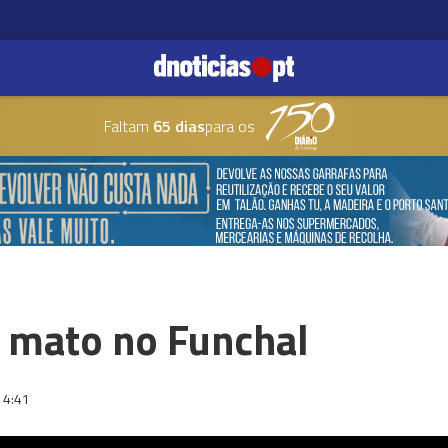
Faltam
65 dias
para os
 mato no Funchal
14:41