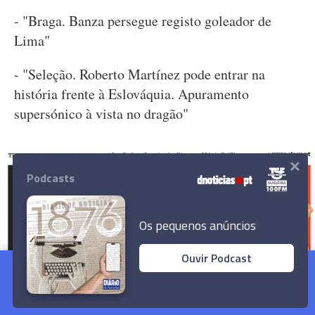
- "Braga. Banza persegue registo goleador de
Lima"
- "Seleção. Roberto Martínez pode entrar na
história frente à Eslováquia. Apuramento
supersónico à vista no dragão"
×
Podcasts
Os pequenos anúncios
Ouvir Podcast
Conheça os destaques das capas dos jornais
nacionais
Ler Artigo