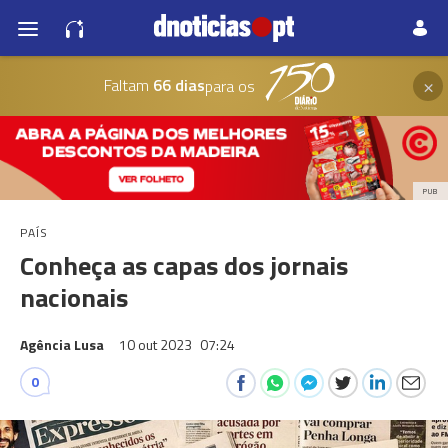
×
Faltam
66 dias
para os
PUB
PAÍS
Conheça as capas dos jornais
nacionais
Agência Lusa
10 out 2023
07:24
0