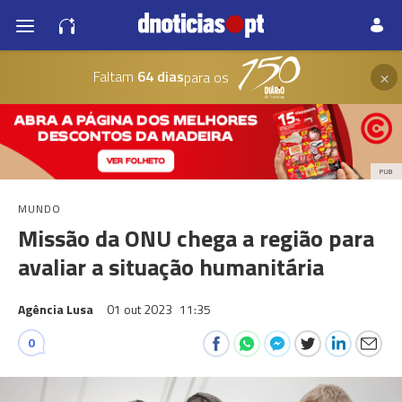
×
Faltam
64 dias
para os
PUB
MUNDO
Missão da ONU chega a região para
avaliar a situação humanitária
Agência Lusa
01 out 2023
11:35
0