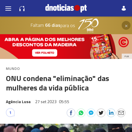
×
Faltam
66 dias
para os
PUB
MUNDO
ONU condena "eliminação" das
mulheres da vida pública
Agência Lusa
27 set 2023
05:55
1