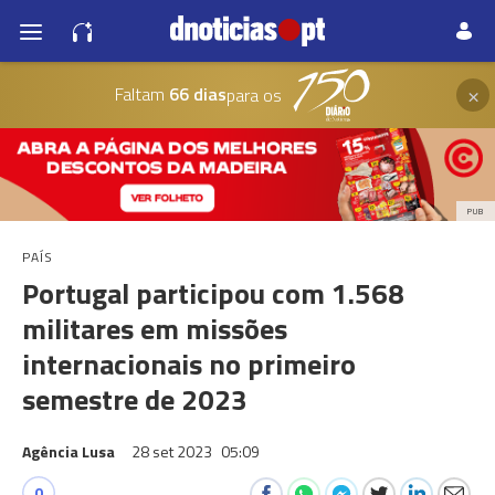
×
Faltam
66 dias
para os
PUB
PAÍS
Portugal participou com 1.568
militares em missões
internacionais no primeiro
semestre de 2023
Agência Lusa
28 set 2023
05:09
0