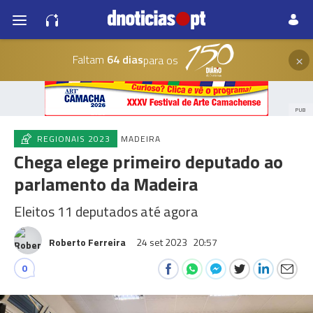
×
Faltam
64 dias
para os
PUB
REGIONAIS 2023
MADEIRA
Chega elege primeiro deputado ao
parlamento da Madeira
Eleitos 11 deputados até agora
Roberto Ferreira
24 set 2023
20:57
0