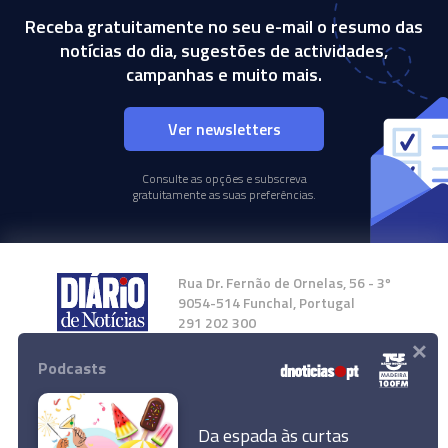
Receba gratuitamente no seu e-mail o resumo das
notícias do dia, sugestões de actividades,
campanhas e muito mais.
Ver newsletters
Consulte as opções e subscreva
gratuitamente as suas preferências.
Rua Dr. Fernão de Ornelas, 56 - 3º
9054-514 Funchal, Portugal
291 202 300
×
Podcasts
Instale a nossa App
Da espada às curtas