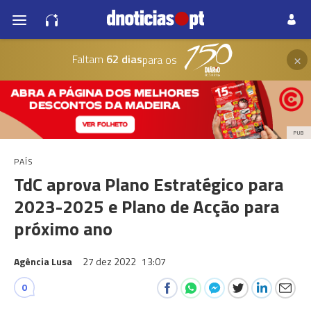
×
Faltam
62 dias
para os
PUB
PAÍS
TdC aprova Plano Estratégico para
2023-2025 e Plano de Acção para
próximo ano
Agência Lusa
27 dez 2022
13:07
0