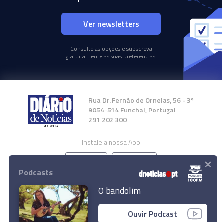
Ver newsletters
Consulte as opções e subscreva
gratuitamente as suas preferências.
Rua Dr. Fernão de Ornelas, 56 - 3º
9054-514 Funchal, Portugal
291 202 300
Instale a nossa App
×
Podcasts
O bandolim
© 2024 Empresa Diário de Notícias, Lda.
Ouvir Podcast
Todos os direitos reservados.