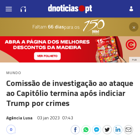
×
Faltam
66 dias
para os
PUB
MUNDO
Comissão de investigação ao ataque
ao Capitólio termina após indiciar
Trump por crimes
Agência Lusa
03 jan 2023
07:43
0