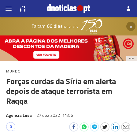
×
Faltam
66 dias
para os
PUB
MUNDO
Forças curdas da Síria em alerta
depois de ataque terrorista em
Raqqa
Agência Lusa
27 dez 2022
11:56
0