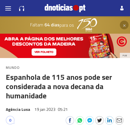
×
Faltam
64 dias
para os
PUB
MUNDO
Espanhola de 115 anos pode ser
considerada a nova decana da
humanidade
Agência Lusa
19 jan 2023
05:21
0