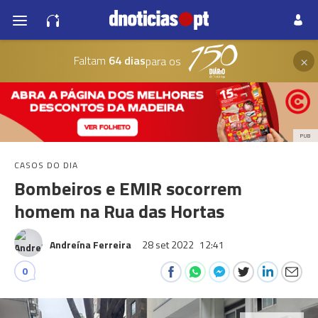
×
Faltam
64 dias
para os
PUB
CASOS DO DIA
Bombeiros e EMIR socorrem
homem na Rua das Hortas
Andreína Ferreira
28 set 2022
12:41
0