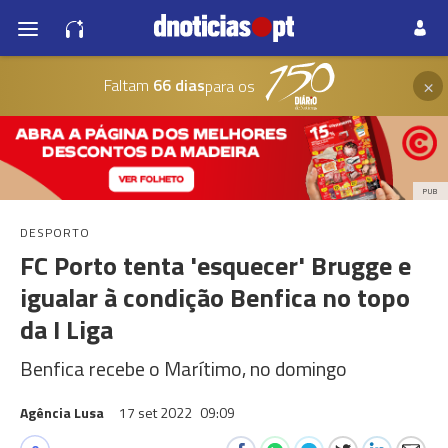
×
Faltam
66 dias
para os
PUB
DESPORTO
FC Porto tenta 'esquecer' Brugge e
igualar à condição Benfica no topo
da I Liga
Benfica recebe o Marítimo, no domingo
Agência Lusa
17 set 2022
09:09