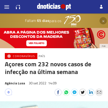
×
Faltam
65 dias
para os
PUB
CORONAVÍRUS
PAÍS
Açores com 232 novos casos de
infecção na última semana
Agência Lusa
30 set 2022
14:09
0