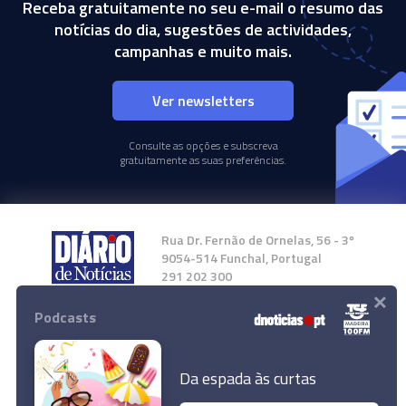
Receba gratuitamente no seu e-mail o resumo das
notícias do dia, sugestões de actividades,
campanhas e muito mais.
Ver newsletters
Consulte as opções e subscreva
gratuitamente as suas preferências.
Rua Dr. Fernão de Ornelas, 56 - 3º
9054-514 Funchal, Portugal
291 202 300
×
Podcasts
Instale a nossa App
Da espada às curtas