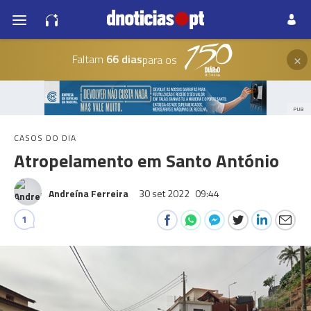
×
Faltam
66 dias
para os
PUB
CASOS DO DIA
Atropelamento em Santo António
Andreína Ferreira
30 set 2022
09:44
1